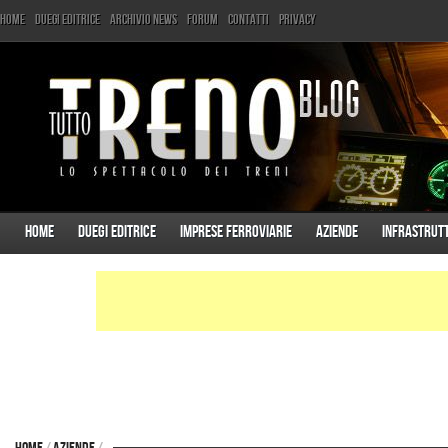
Home
Duegi Editrice
Archivio News
Forum
Contatti
Privacy
Home
Duegi Editrice
Imprese ferroviarie
Aziende
Infrastrut