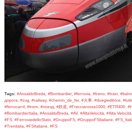
Tags:
#AnsaldoBreda
,
#Bombardier
,
#ferrovia, #treno, #train, #b
дорога, #zug, #railway, #chemin_de_fer, #火車, #duegieditrice, #tut
#ferrocarril, #trem, #поезд, #鉄道
,
#Frecciarossa1000, #ETR400, #Hit
#BombardierItalia, #AnsaldoBreda, #AV, #AltaVelocità, #Alta Velocità,
#FS, #FerroviedelloStato, #GruppoFS, #GruppoFSItaliane, #FS_Ital
#Trenitalia, #FSItaliane, #FS