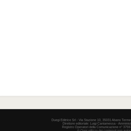
Duegi Editrice Srl - Via Stazione 10, 35031 Abano Terme 
Direttore editoriale: Luigi Cantamessa - Amministr
Registro Operatori della Comunicazione n° 37597. P
© Ogni utilizzo dei contenuti non auto