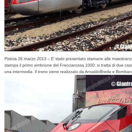
Pistoia 26 marzo 2013 – E’ stato presentato stamane alle maestranz
stampa il primo embrione del Frecciarossa 1000: si tratta di due cas
una intermedia. Il treno viene realizzato da AnsaldoBreda e Bombar