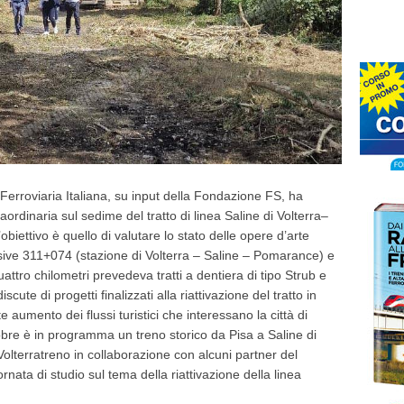
Ferroviaria Italiana, su input della Fondazione FS, ha
traordinaria sul sedime del tratto di linea Saline di Volterra–
’obiettivo è quello di valutare lo stato delle opere d’arte
essive 311+074 (stazione di Volterra – Saline – Pomarance) e
attro chilometri prevedeva tratti a dentiera di tipo Strub e
te di progetti finalizzati alla riattivazione del tratto in
aumento dei flussi turistici che interessano la città di
tobre è in programma un treno storico da Pisa a Saline di
Volterratreno in collaborazione con alcuni partner del
rnata di studio sul tema della riattivazione della linea