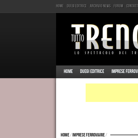
Home
Duegi Editrice
Archivio News
Forum
Contatt
Home
Duegi Editrice
Imprese ferrov
Home
/
Imprese ferroviarie
/