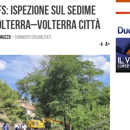
FS: ispezione sul sedime
Volterra–Volterra Città
Bruzzo
/
Commenti disabilitati
A+
-A