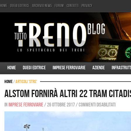
Home
Duegi Editrice
Archivio News
Forum
Contatti
Privacy
Home
Duegi Editrice
Imprese ferroviarie
Aziende
Infrastrut
Home
/
Articoli 'STRS'
Alstom fornirà altri 22 tram Citadi
In
Imprese ferroviarie
/
26 ottobre 2017
/
Commenti disabilitati