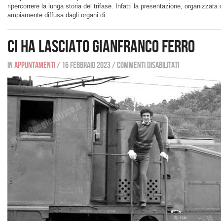
ripercorrere la lunga storia del trifase. Infatti la presentazione, organizzat
ampiamente diffusa dagli organi di...
Ci ha lasciato Gianfranco Ferro
In
Appuntamenti
/
16 febbraio 2023
/
Commenti disabilitati