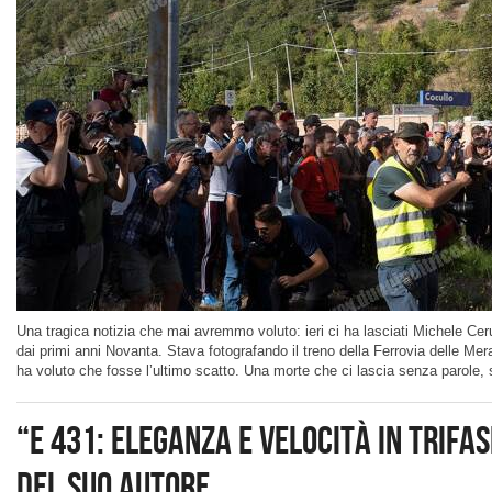
Una tragica notizia che mai avremmo voluto: ieri ci ha lasciati Michele Cerut
dai primi anni Novanta. Stava fotografando il treno della Ferrovia delle Mera
ha voluto che fosse l’ultimo scatto. Una morte che ci lascia senza parole, sc
“E 431: eleganza e velocità in trifa
del suo autore