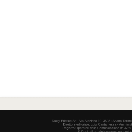
Duegi Editrice Srl - Via Stazione 10, 35031 Abano Terme 
Direttore editoriale: Luigi Cantamessa - Amministr
Registro Operatori della Comunicazione n° 37597. P
© Ogni utilizzo dei contenuti non auto