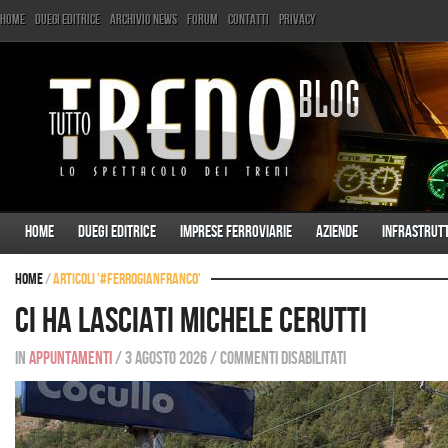
Home
Duegi Editrice
Archivio News
Forum
Contatti
Privacy
Home
Duegi Editrice
Imprese ferroviarie
Aziende
Infrastrut
Home
/
Articoli '#FerroGianfranco'
Ci ha lasciati Michele Cerutti
In
Appuntamenti
/
3 agosto 2026
/
Commenti disabilitati