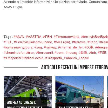
Aziende o i monitor informativi nelle stazioni ferroviarie. Comunicat
ANAV Puglia
Tags:
#ANAV
,
#ASSTRA
,
#FBN, #Ferrotramviaria, #ferroviaBariBarl
#FCL, #FerrovieCalabroLucane, #MCL(già)
,
#ferrovia, #treno, #tr
#железная дорога, #zug, #railway, #chemin_de_fer, #火車, #duegied
#chemindefer, #tren, #ferrocarril, #trem, #поезд, #鉄道
,
#fnb
,
#FSE
#TrasportoPubblicoLocale, #Trasporto_Pubblico_Locale
Articoli recenti in Imprese ferro
ANSFISA AUTORIZZA IL