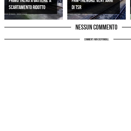
PRIMO TRENO A BATTERIE A
FNM-Trenord: vent’anni
SCARTAMENTO RIDOTTO
di TSR
Nessun commento
Commenti non disponibili.