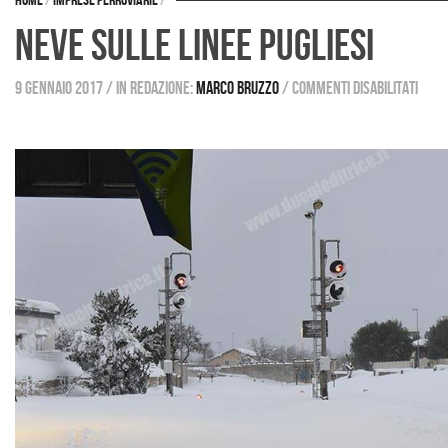
Home
/
Imprese ferroviarie
/
Neve sulle linee pugliesi
9 gennaio 2017
/
in redazione:
Marco Bruzzo
/
Commenti disabilitati