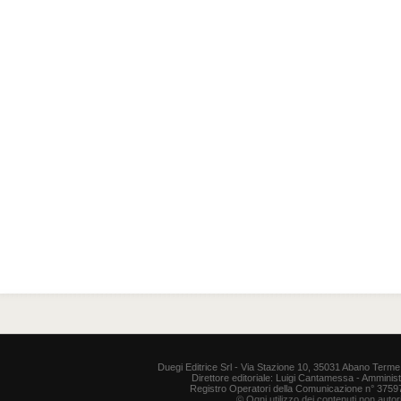
Duegi Editrice Srl - Via Stazione 10, 35031 Abano Terme 
Direttore editoriale: Luigi Cantamessa - Amministr
Registro Operatori della Comunicazione n° 37597. P
© Ogni utilizzo dei contenuti non auto