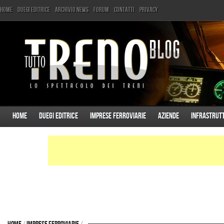
Home
Duegi Editrice
Archivio News
Forum
Contatti
Privacy
Home
Duegi Editrice
Imprese ferroviarie
Aziende
Infrastrut