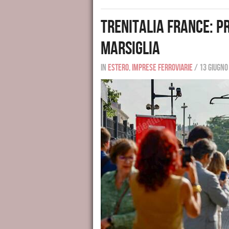
Trenitalia France: pr
Marsiglia
In
Estero
,
Imprese ferroviarie
/
13 giugno