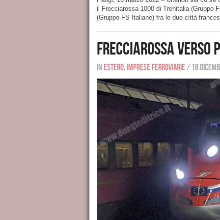
il Frecciarossa 1000 di Trenitalia (Gruppo FS 
(Gruppo FS Italiane) fra le due città frances
Frecciarossa verso P
In
Estero
,
Imprese ferroviarie
/
18 dicemb