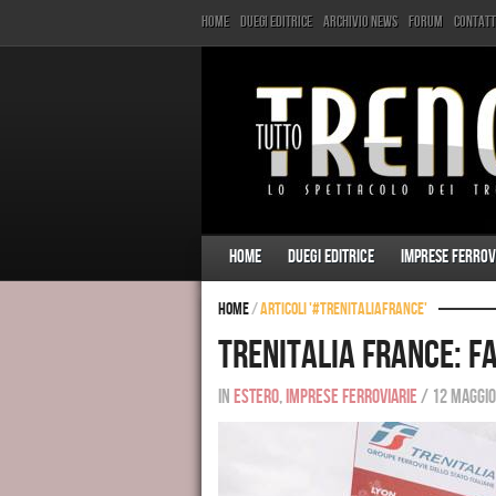
Home
Duegi Editrice
Archivio News
Forum
Contatt
Home
Duegi Editrice
Imprese ferrov
Home
/
Articoli '#TrenitaliaFrance'
Trenitalia France: fai 
In
Estero
,
Imprese ferroviarie
/
12 maggio