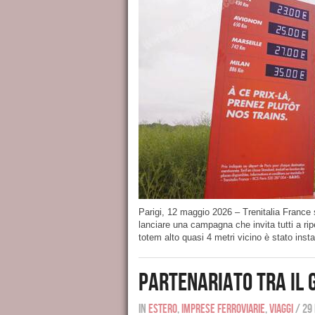
Parigi, 12 maggio 2026 – Trenitalia France st
lanciare una campagna che invita tutti a ri
totem alto quasi 4 metri vicino è stato insta
Partenariato tra il 
In
Estero
,
Imprese ferroviarie
,
Viaggi
/
29