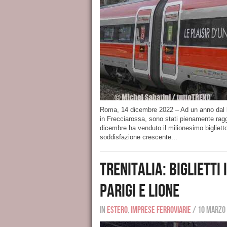
Roma, 14 dicembre 2022 – Ad un anno dal la
in Frecciarossa, sono stati pienamente raggiu
dicembre ha venduto il milionesimo bigliett
soddisfazione crescente...
TRENITALIA: BIGLIETTI
PARIGI E LIONE
In
Estero
,
Imprese ferroviarie
/
10 marzo