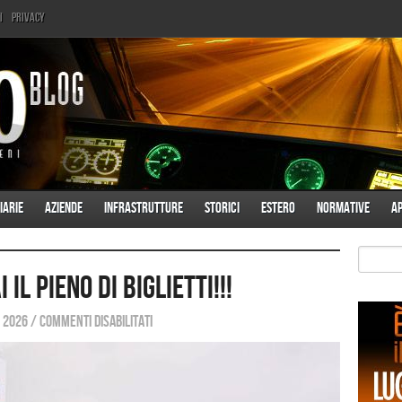
i
Privacy
iarie
Aziende
Infrastrutture
Storici
Estero
Normative
A
il pieno di biglietti!!!
 2026
/
Commenti disabilitati