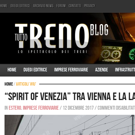
Home
Duegi Editrice
Archivio News
Forum
Contatti
Privacy
Home
Duegi Editrice
Imprese ferroviarie
Aziende
Infrastrut
Home
/
Articoli '#RJ'
“Spirit of Venezia” tra Vienna e la 
In
Estero
,
Imprese ferroviarie
/
12 dicembre 2017
/
Commenti disabilitat