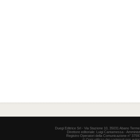
Duegi Editrice Srl - Via Stazione 10, 35031 Abano Terme 
Direttore editoriale: Luigi Cantamessa - Amministr
Registro Operatori della Comunicazione n° 37597. P
© Ogni utilizzo dei contenuti non auto