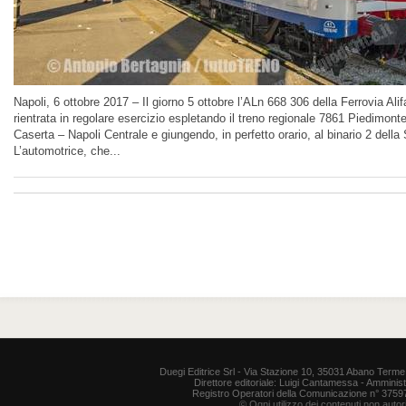
Napoli, 6 ottobre 2017 – Il giorno 5 ottobre l’ALn 668 306 della Ferrovia Alif
rientrata in regolare esercizio espletando il treno regionale 7861 Piedimo
Caserta – Napoli Centrale e giungendo, in perfetto orario, al binario 2 della
L’automotrice, che...
Duegi Editrice Srl - Via Stazione 10, 35031 Abano Terme 
Direttore editoriale: Luigi Cantamessa - Amministr
Registro Operatori della Comunicazione n° 37597. P
© Ogni utilizzo dei contenuti non auto