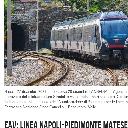
Napoli, 27 dicembre 2021 – Lo scorso 20 dicembre l’ANSFISA , l’ Agenzia 
Ferrovie e delle Infrastrutture Stradali e Autostradali, ha rilasciato al Gesto
titoli autorizzativi : il rinnovo dell’Autorizzazione di Sicurezza per le linee 
Ferroviaria Nazionae (linee Cancello – Benevento “Valle...
EAV: Linea Napoli-Piedimonte Matese