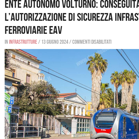
Ente Autonomo Volturno: conseguit
l’Autorizzazione di Sicurezza infra
ferroviarie EAV
In
Infrastrutture
/
13 giugno 2024
/
Commenti disabilitati