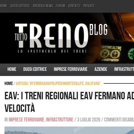
Home
Duegi Editrice
Archivio News
Forum
Contatti
Privacy
Home
Duegi Editrice
Imprese ferroviarie
Aziende
Infrastrut
Home
/
Articoli '#FerroviaNapoliPiedimonteDAlife, #Alifana'
EAV: I treni regionali EAV fermano 
velocità
In
Imprese ferroviarie
,
Infrastrutture
/
3 luglio 2026
/
Commenti disabil