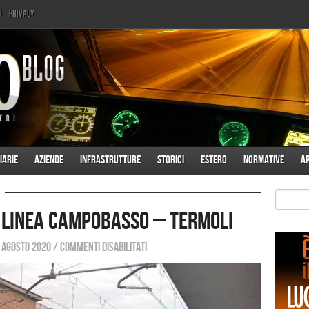
i
Privacy
iarie
Aziende
Infrastrutture
Storici
Estero
Normative
A
a linea Campobasso – Termoli
 agosto 2020
/
Commenti disabilitati