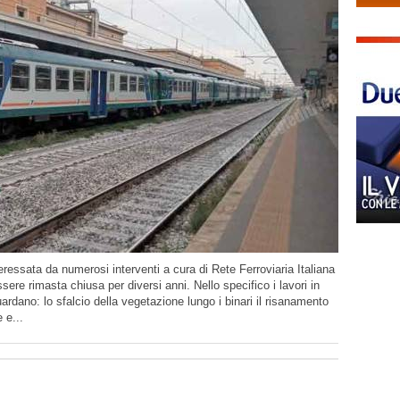
essata da numerosi interventi a cura di Rete Ferroviaria Italiana
sere rimasta chiusa per diversi anni. Nello specifico i lavori in
iguardano: lo sfalcio della vegetazione lungo i binari il risanamento
 e...