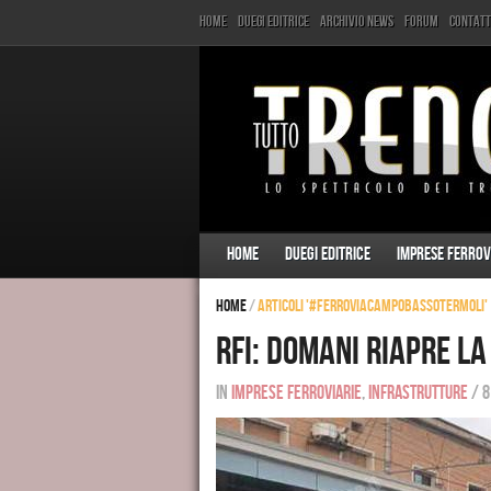
Home
Duegi Editrice
Archivio News
Forum
Contatt
Home
Duegi Editrice
Imprese ferrov
Home
/
Articoli '#ferroviaCampobassoTermoli'
RFI: domani riapre l
In
Imprese ferroviarie
,
Infrastrutture
/
8