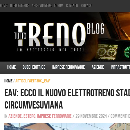
Home
Duegi Editrice
Archivio News
Forum
Contatti
Privacy
Home
Duegi Editrice
Imprese ferroviarie
Aziende
Infrastrut
Home
/
Articoli '#ETR30x_EAV'
EAV: ecco il nuovo elettrotreno Sta
Circumvesuviana
In
Aziende
,
Estero
,
Imprese ferroviarie
/
29 novembre 2024
/
Commenti di