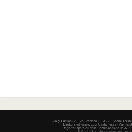
Duegi Editrice Srl - Via Stazione 10, 35031 Abano Terme 
Direttore editoriale: Luigi Cantamessa - Amministr
Registro Operatori della Comunicazione n° 37597. P
© Ogni utilizzo dei contenuti non auto