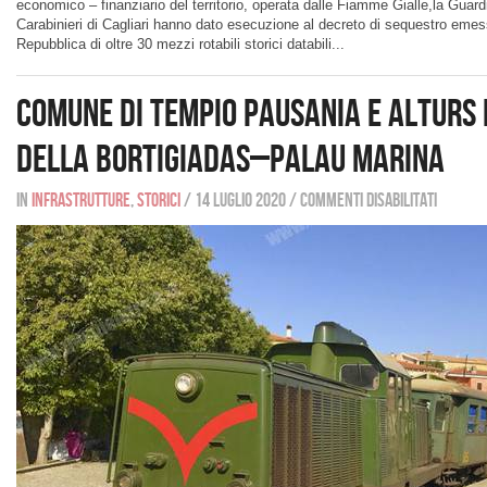
economico – finanziario del territorio, operata dalle Fiamme Gialle,la Guard
Carabinieri di Cagliari hanno dato esecuzione al decreto di sequestro emes
Repubblica di oltre 30 mezzi rotabili storici databili...
Comune di Tempio Pausania e AlTuRS p
della Bortigiadas–Palau Marina
In
Infrastrutture
,
Storici
/
14 luglio 2020
/
Commenti disabilitati