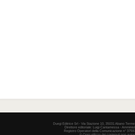
Duegi Editrice Srl - Via Stazione 10, 35031 Abano Terme 
Direttore editoriale: Luigi Cantamessa - Amministr
Registro Operatori della Comunicazione n° 37597. P
© Ogni utilizzo dei contenuti non auto