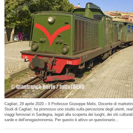
Cagliari, 29 aprile 2020 – Il Professor Giuseppe Melis, Docente di marketing 
Studi di Cagliari, ha promosso uno studio sulla percezione degli utenti, reali
viaggi ferroviari in Sardegna, legati alla scoperta dei luoghi, dei siti culturali 
sarde e dell’enogastronomia. Per questo è attivo un questionario...