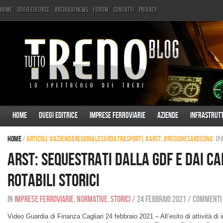
Home
Duegi Editrice
Archivio News
Forum
Contatti
Privacy
Home
Duegi Editrice
Imprese ferroviarie
Aziende
Infrastrut
Home
/
Articoli '#AziendaRegionaleSardaTrasporti, #ARST, #RegioneSardegna'
(Pa
ARST: sequestrati dalla GdF e dai Ca
rotabili storici
In
Imprese ferroviarie
,
Normative
,
Storici
/
24 febbraio 2021
/
Commenti d
Video Guardia di Finanza Cagliari 24 febbraio 2021 – All’esito di attività di in