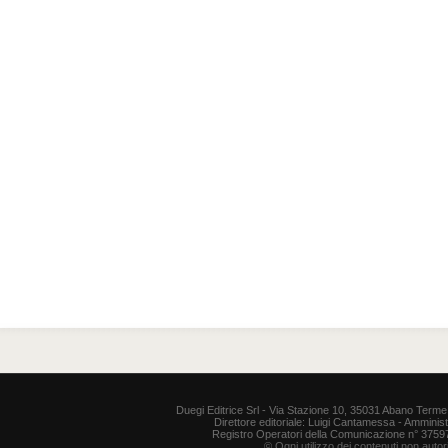
Duegi Editrice Srl - Via Stazione 10, 35031 Abano Terme 
Direttore editoriale: Luigi Cantamessa - Amministr
Registro Operatori della Comunicazione n° 37597. P
© Ogni utilizzo dei contenuti non auto