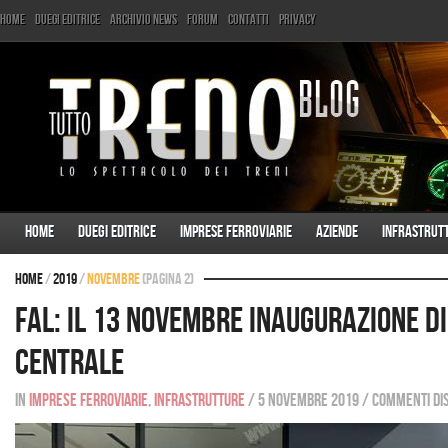
Home
Duegi Editrice
Archivio News
Forum
Contatti
Privacy
Home
Duegi Editrice
Imprese ferroviarie
Aziende
Infrastrut
Home
/
2019
/
novembre
(Pagina 2)
FAL: il 13 novembre inaugurazione d
Centrale
In
Imprese ferroviarie
,
Infrastrutture
/
5 novembre 2019
/
Commenti dis