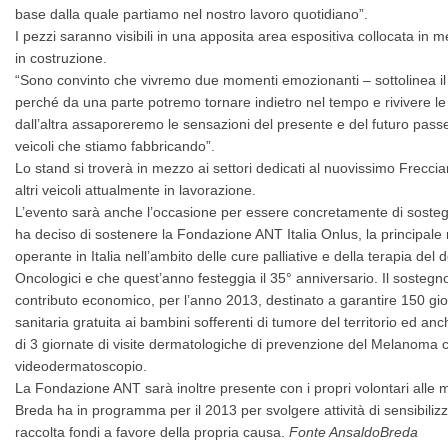
base dalla quale partiamo nel nostro lavoro quotidiano”.
I pezzi saranno visibili in una apposita area espositiva collocata in m
in costruzione.
“Sono convinto che vivremo due momenti emozionanti – sottolinea il 
perché da una parte potremo tornare indietro nel tempo e rivivere le 
dall’altra assaporeremo le sensazioni del presente e del futuro pass
veicoli che stiamo fabbricando”.
Lo stand si troverà in mezzo ai settori dedicati al nuovissimo Frecc
altri veicoli attualmente in lavorazione.
L’evento sarà anche l’occasione per essere concretamente di sostegn
ha deciso di sostenere la Fondazione ANT Italia Onlus, la principale r
operante in Italia nell’ambito delle cure palliative e della terapia del d
Oncologici e che quest’anno festeggia il 35° anniversario. Il sostegn
contributo economico, per l’anno 2013, destinato a garantire 150 gio
sanitaria gratuita ai bambini sofferenti di tumore del territorio ed anc
di 3 giornate di visite dermatologiche di prevenzione del Melanoma co
videodermatoscopio.
La Fondazione ANT sarà inoltre presente con i propri volontari alle 
Breda ha in programma per il 2013 per svolgere attività di sensibilizz
raccolta fondi a favore della propria causa.
Fonte AnsaldoBreda