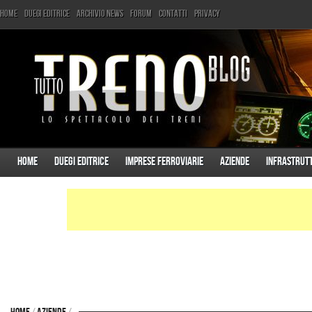
Home
Duegi Editrice
Archivio News
Forum
Contatti
Privacy
Home
Duegi Editrice
Imprese ferroviarie
Aziende
Infrastrut