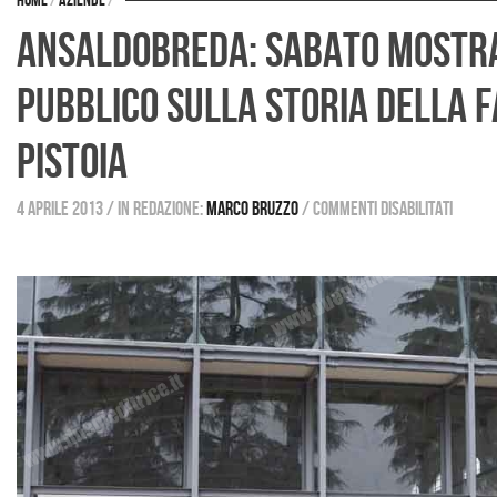
Home
/
Aziende
/
AnsaldoBreda: sabato mostra
pubblico sulla storia della f
Pistoia
4 aprile 2013
/
in redazione:
Marco Bruzzo
/
Commenti disabilitati