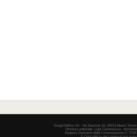
Duegi Editrice Srl - Via Stazione 10, 35031 Abano Terme 
Direttore editoriale: Luigi Cantamessa - Amministr
Registro Operatori della Comunicazione n° 37597. P
© Ogni utilizzo dei contenuti non auto