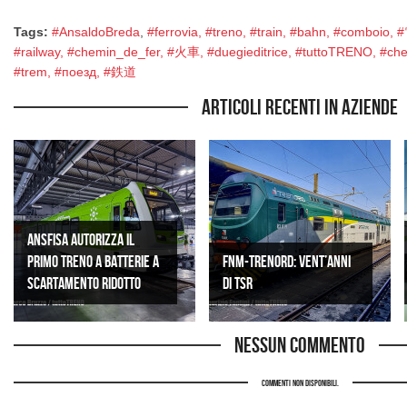
Tags:
#AnsaldoBreda
,
#ferrovia, #treno, #train, #bahn, #comboio
#railway, #chemin_de_fer, #火車, #duegieditrice, #tuttoTRENO, #chemi
#trem, #поезд, #鉄道
Articoli recenti in Aziende
ANSFISA AUTORIZZA IL
PRIMO TRENO A BATTERIE A
FNM-Trenord: vent’anni
SCARTAMENTO RIDOTTO
di TSR
Nessun commento
Commenti non disponibili.